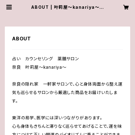
ABOUT | 叶莉屋～kanariya～薬
膳紅茶
ABOUT
占い カウンセリング 薬膳サロン
奈良 叶莉屋～kanariya～
奈良の隠れ家 一軒家サロンで、心と身体両面から整え運
気も巡らせるサロンから厳選した商品をお届けいたしま
す。
東洋の易学、医学には深いつながりがあります。
心も身体もきちんと滞りなく巡らせてあげることで、運を味
方につけて正しい開運のバイオリズムに乗ることができま